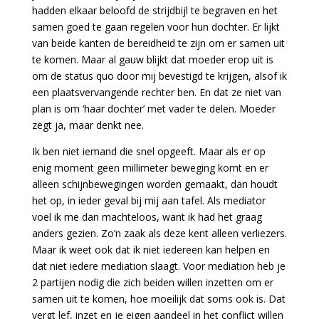
hadden elkaar beloofd de strijdbijl te begraven en het
samen goed te gaan regelen voor hun dochter. Er lijkt
van beide kanten de bereidheid te zijn om er samen uit
te komen. Maar al gauw blijkt dat moeder erop uit is
om de status quo door mij bevestigd te krijgen, alsof ik
een plaatsvervangende rechter ben. En dat ze niet van
plan is om ‘haar dochter’ met vader te delen. Moeder
zegt ja, maar denkt nee.
Ik ben niet iemand die snel opgeeft. Maar als er op
enig moment geen millimeter beweging komt en er
alleen schijnbewegingen worden gemaakt, dan houdt
het op, in ieder geval bij mij aan tafel. Als mediator
voel ik me dan machteloos, want ik had het graag
anders gezien. Zo’n zaak als deze kent alleen verliezers.
Maar ik weet ook dat ik niet iedereen kan helpen en
dat niet iedere mediation slaagt. Voor mediation heb je
2 partijen nodig die zich beiden willen inzetten om er
samen uit te komen, hoe moeilijk dat soms ook is. Dat
vergt lef, inzet en je eigen aandeel in het conflict willen